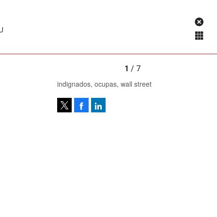
EU
1
/ 7
indignados, ocupas, wall street
Facebook
LinkedIn
Tweet