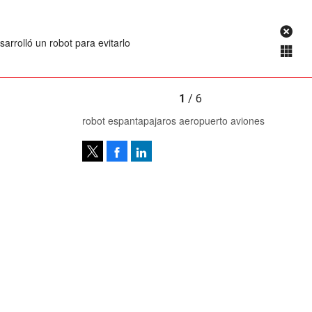
arrolló un robot para evitarlo
1
/ 6
robot espantapajaros aeropuerto aviones
Facebook
LinkedIn
Tweet