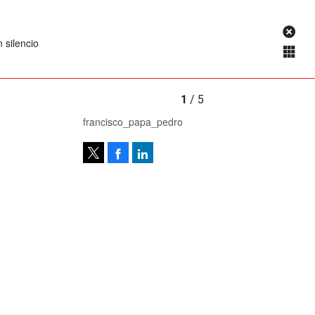
 silencio
1
/ 5
francisco_papa_pedro
Facebook
LinkedIn
Tweet