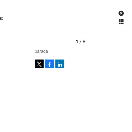
io
1
/ 8
parada
Facebook
LinkedIn
Tweet