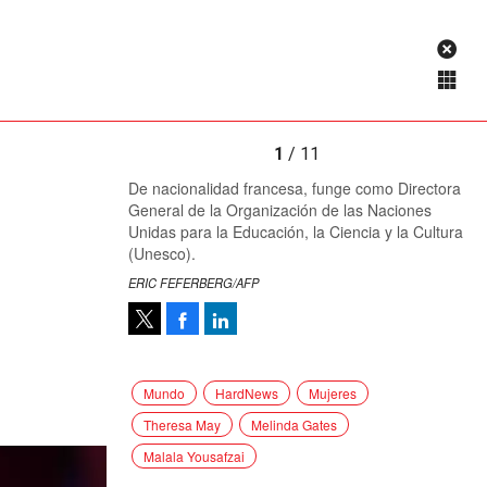
1
/ 11
De nacionalidad francesa, funge como Directora
General de la Organización de las Naciones
Unidas para la Educación, la Ciencia y la Cultura
(Unesco).
ERIC FEFERBERG/AFP
Facebook
LinkedIn
Tweet
Mundo
HardNews
Mujeres
Theresa May
Melinda Gates
Malala Yousafzai