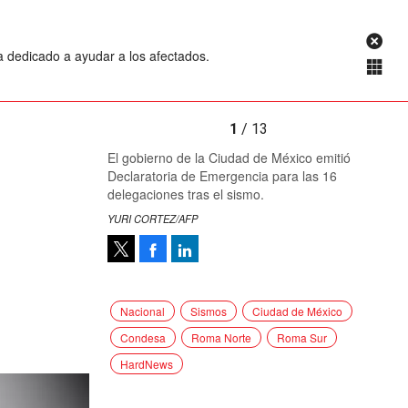
a dedicado a ayudar a los afectados.
1
/ 13
El gobierno de la Ciudad de México emitió
Declaratoria de Emergencia para las 16
delegaciones tras el sismo.
YURI CORTEZ/AFP
Facebook
LinkedIn
Tweet
Nacional
Sismos
Ciudad de México
Condesa
Roma Norte
Roma Sur
HardNews