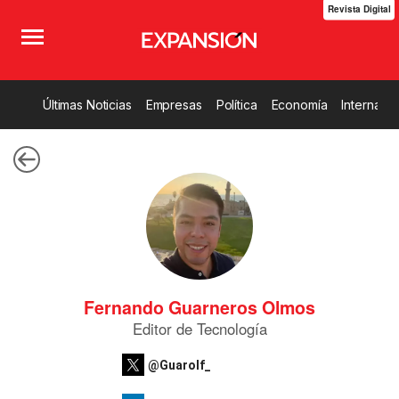
Revista Digital
Últimas Noticias
Empresas
Política
Economía
Internacio
Fernando Guarneros Olmos
Editor de Tecnología
@Guarolf_