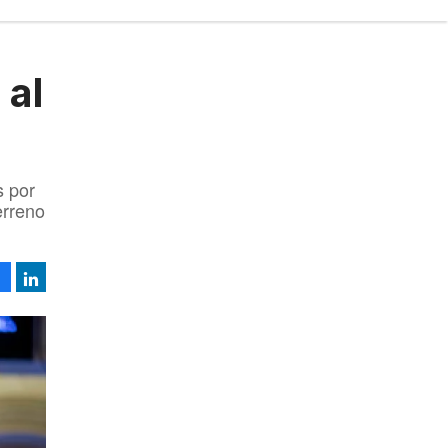
 al
s por
erreno
Facebook
LinkedIn