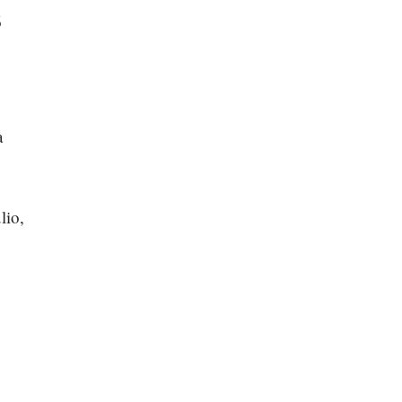
6
a
lio,