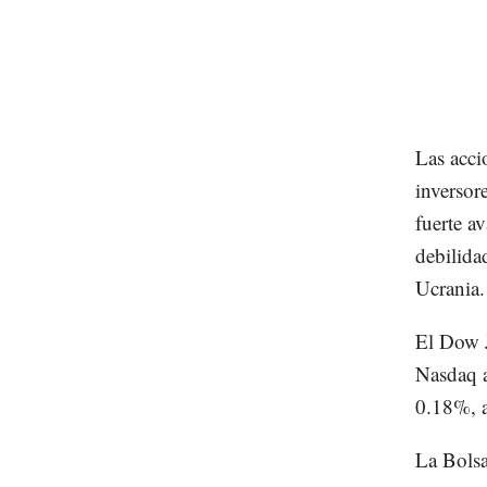
Las acci
inversor
fuerte a
debilida
Ucrania.
El Dow J
Nasdaq 
0.18%, a
La Bolsa