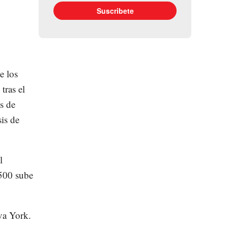
e los
tras el
es de
is de
l
500 sube
va York.