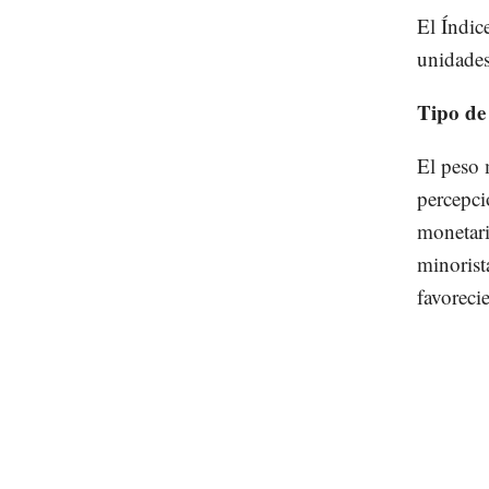
El Índic
unidades
Tipo de
El peso 
percepció
monetari
minorist
favoreci