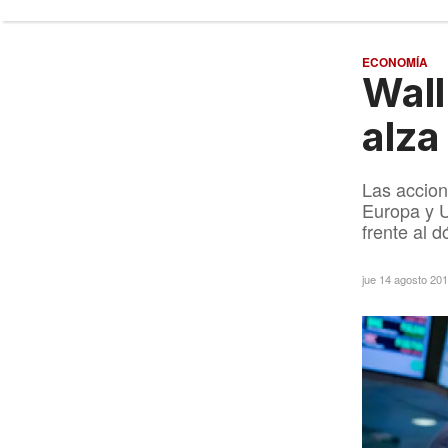
ECONOMÍA
Wall
alza
Las accio
Europa y U
frente al dó
jue 14 agosto 20