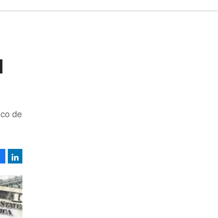
l
nco de
Facebook
LinkedIn