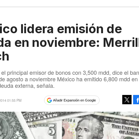
co lidera emisión de
a en noviembre: Merril
ch
e el principal emisor de bonos con 3,500 mdd, dice el ba
 de agosto a noviembre México ha emitido 6,800 mdd en
euda externa, señala.
 2014 01:55 PM
Añadir Expansión en Google
Tweet