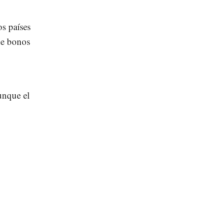
s países
de bonos
unque el