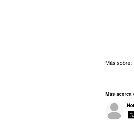
Más acerca d
No