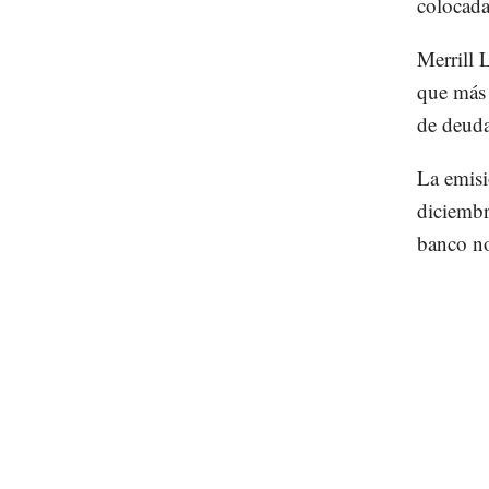
colocada
Merrill 
que más 
de deuda
La emisi
diciembr
banco no