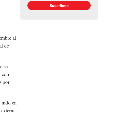
embre al
al de
e se
o con
s por
0 mdd en
 externa