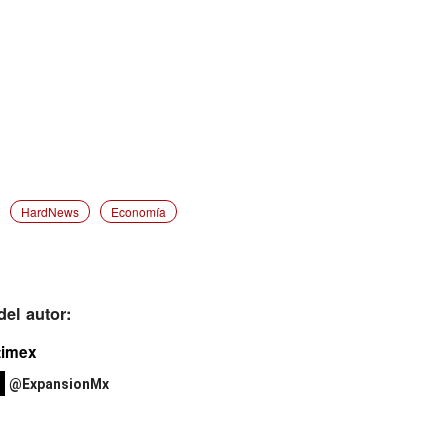
HardNews
Economía
el autor:
timex
@ExpansionMx