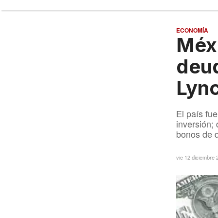
ECONOMÍA
Méxi
deud
Lyn
El país fu
inversión;
bonos de d
vie 12 diciembre