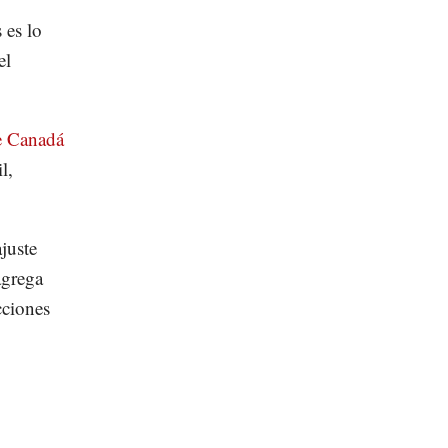
 es lo
el
de Canadá
l,
juste
agrega
cciones