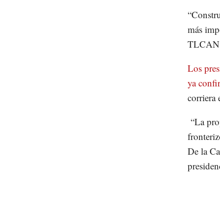
“Constru
más impo
TLCAN e
Los pres
ya confi
corriera
“La prop
fronteri
De la Ca
presiden