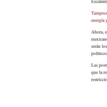
Escalant
Tampoco 
energía 
Ahora, e
mexicano
serán lo
político
Las post
que la re
restricci