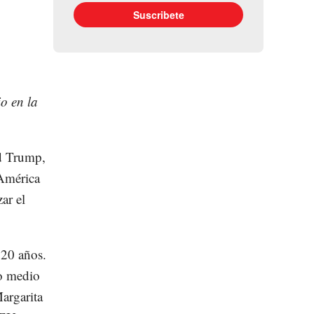
io en la
ld Trump,
 América
ar el
 20 años.
o medio
argarita