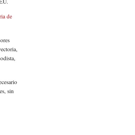
 EU.
ria de
dores
ectoria,
odista,
ecesario
es, sin