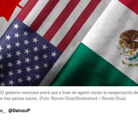
El gobierno mexicano prevé que a fines de agosto inicien la renegociación de
s tres países socios.
(Foto:
Ronnie Chua/Shutterstock / Ronnie Chua
)
ño_
@DainzuP