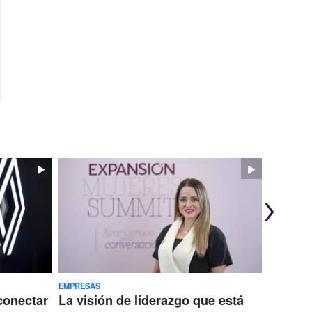
EMPRESAS
TECNOLOG
conectar
La visión de liderazgo que está
Ericss