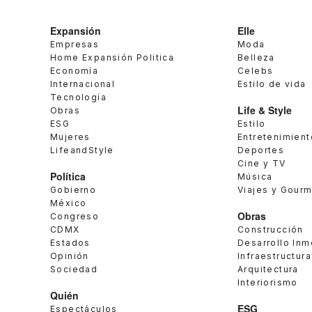
Expansión
Elle
Empresas
Moda
Home Expansión Politica
Belleza
Economía
Celebs
Internacional
Estilo de vida
Tecnología
Life & Style
Obras
ESG
Estilo
Mujeres
Entretenimient
LifeandStyle
Deportes
Cine y TV
Política
Música
Gobierno
Viajes y Gour
México
Obras
Congreso
CDMX
Construcción
Estados
Desarrollo Inm
Opinión
Infraestructura
Sociedad
Arquitectura
Interiorismo
Quién
ESG
Espectáculos