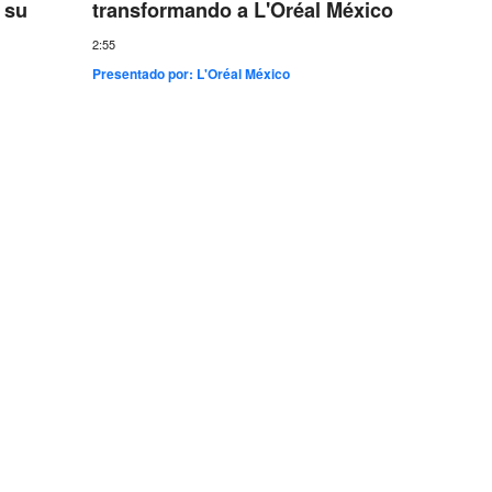
 su
transformando a L'Oréal México
conect
más gr
2:55
Presentado por:
L'Oréal México
7:35
Presentad