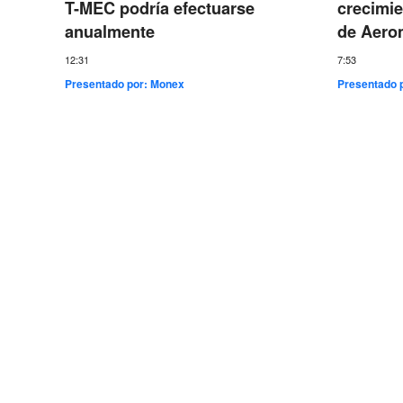
T-MEC podría efectuarse
crecimie
anualmente
de Aero
12:31
7:53
Presentado por:
Monex
Presentado 