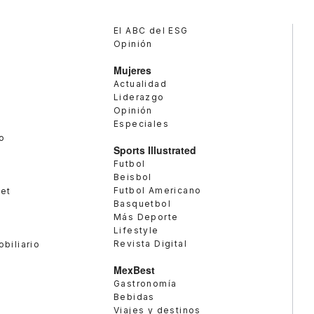
El ABC del ESG
Opinión
Mujeres
Actualidad
Liderazgo
Opinión
Especiales
o
Sports Illustrated
Futbol
Beisbol
Futbol Americano
met
Basquetbol
Más Deporte
Lifestyle
Revista Digital
obiliario
MexBest
Gastronomía
Bebidas
Viajes y destinos