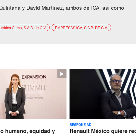
Quintana y David Martínez, ambos de ICA, así como
uebles Carso, S.A.B. de C.V.
EMPRESAS ICA, S.A.B. DE C.V.
BESPOKE AD
go humano, equidad y
Renault México quiere re