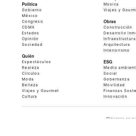
Política
Música
Gobierno
Viajes y Gour
México
Obras
Congreso
CDMX
Construcción
Estados
Desarrollo Inm
Opinión
Infraestructura
Sociedad
Arquitectura
Interiorismo
Quién
ESG
Espectáculos
Realeza
Medio ambien
Círculos
Social
Moda
Gobernanza
Belleza
Movilidad
Viajes y Gourmet
Finanzas Sost
Cultura
Innovación
Síguenos en nu