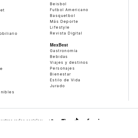
Beisbol
Futbol Americano
met
Basquetbol
Más Deporte
Lifestyle
Revista Digital
obiliario
MexBest
Gastronomía
Bebidas
Viajes y destinos
Personajes
te
Bienestar
Estilo de Vida
Jurado
enibles
estras redes sociales:
expansionmx
expansionmx
ExpansionMex
expansion
@expansion.mx
© 2026 DERECH