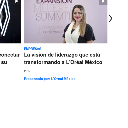
EMPRESAS
TECNOLOG
conectar
La visión de liderazgo que está
Ericss
 su
transformando a L'Oréal México
conect
más gr
2:55
Presentado por:
L'Oréal México
7:35
Presentad