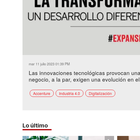
Loaded
:
Unmute
6.08%
mar 11 julio 2023 01:39 PM
Las innovaciones tecnológicas provocan una
negocio, a la par, exigen una evolución en el
Accenture
Industria 4.0
Digitalización
Lo último