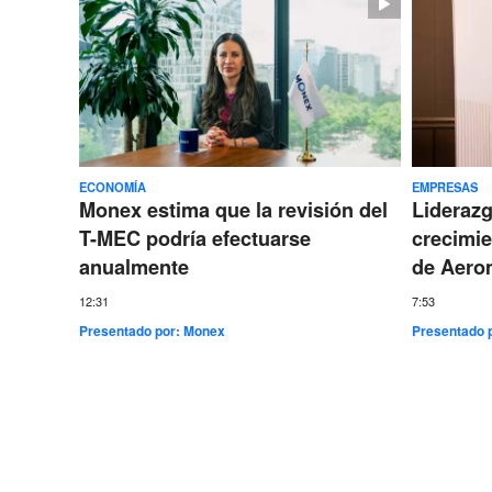
ECONOMÍA
EMPRESAS
Monex estima que la revisión del
Lideraz
T-MEC podría efectuarse
crecimie
anualmente
de Aero
12:31
7:53
Presentado por:
Monex
Presentado 