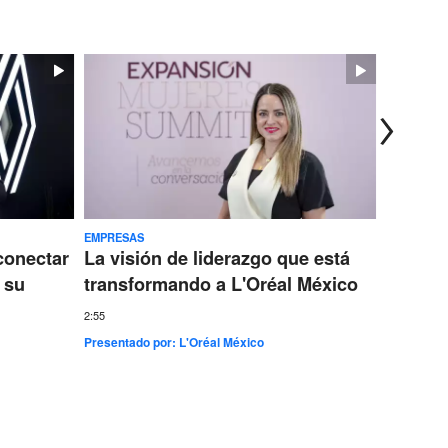
EMPRESAS
TECNOLOG
conectar
La visión de liderazgo que está
Ericss
 su
transformando a L'Oréal México
conect
más gr
2:55
Presentado por:
L'Oréal México
7:35
Presentad