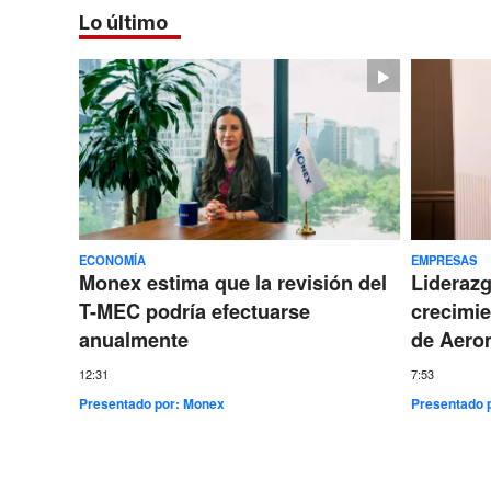
Lo último
ECONOMÍA
EMPRESAS
Monex estima que la revisión del
Lideraz
T-MEC podría efectuarse
crecimie
anualmente
de Aero
12:31
7:53
Presentado por:
Monex
Presentado 