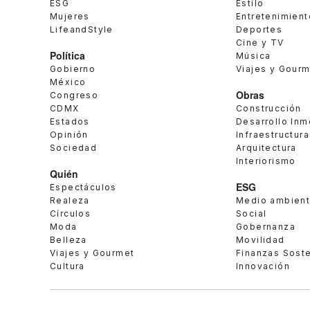
ESG
Estilo
Mujeres
Entretenimient
LifeandStyle
Deportes
Cine y TV
Política
Música
Gobierno
Viajes y Gour
México
Obras
Congreso
CDMX
Construcción
Estados
Desarrollo Inm
Opinión
Infraestructura
Sociedad
Arquitectura
Interiorismo
Quién
ESG
Espectáculos
Realeza
Medio ambien
Círculos
Social
Moda
Gobernanza
Belleza
Movilidad
Viajes y Gourmet
Finanzas Sost
Cultura
Innovación