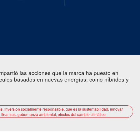
mpartió las acciones que la marca ha puesto en
culos basados en nuevas energías, como híbridos y
es, inversión socialmente responsable, que es la sustentabilidad, innovar
sg finanzas, gobernanza ambiental, efectos del cambio climático