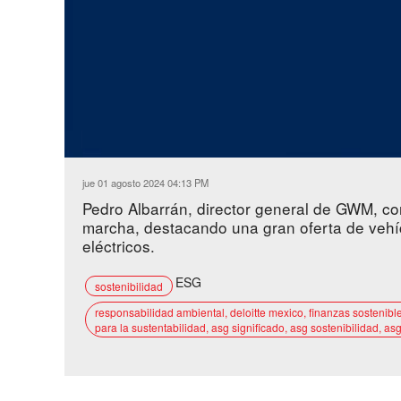
Loaded
:
Unmute
10.39%
jue 01 agosto 2024 04:13 PM
Pedro Albarrán, director general de GWM, co
marcha, destacando una gran oferta de vehí
eléctricos.
ESG
sostenibilidad
responsabilidad ambiental, deloitte mexico, finanzas sostenibl
para la sustentabilidad, asg significado, asg sostenibilidad, a