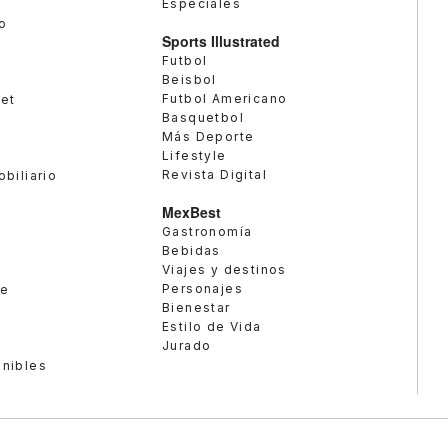
Especiales
o
Sports Illustrated
Futbol
Beisbol
Futbol Americano
met
Basquetbol
Más Deporte
Lifestyle
Revista Digital
obiliario
MexBest
Gastronomía
Bebidas
Viajes y destinos
Personajes
te
Bienestar
Estilo de Vida
Jurado
enibles