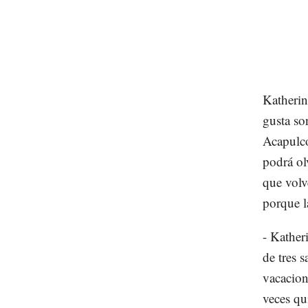
Katherin
gusta so
Acapulco
podrá ol
que volv
porque l
- Kather
de tres s
vacacion
veces qu