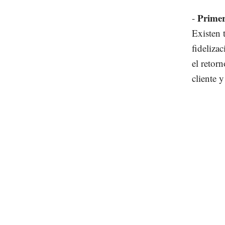
Primer
-
Existen 
fideliza
el retor
cliente y