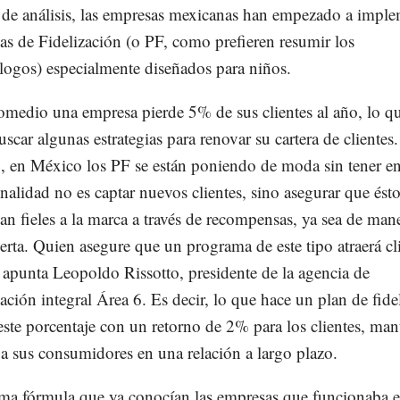
o de análisis, las empresas mexicanas han empezado a impl
s de Fidelización (o PF, como prefieren resumir los
ogos) especialmente diseñados para niños.
omedio una empresa pierde 5% de sus clientes al año, lo qu
uscar algunas estrategias para renovar su cartera de clientes
 en México los PF se están poniendo de moda sin tener en
inalidad no es captar nuevos clientes, sino asegurar que ésto
n fieles a la marca a través de recompensas, ya sea de man
erta. Quien asegure que un programa de este tipo atraerá cli
 apunta Leopoldo Rissotto, presidente de la agencia de
ción integral Área 6. Es decir, lo que hace un plan de fide
 este porcentaje con un retorno de 2% para los clientes, ma
 a sus consumidores en una relación a largo plazo.
ma fórmula que ya conocían las empresas que funcionaba e