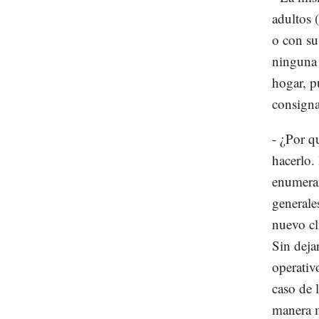
adultos 
o con su
ninguna 
hogar, p
consigna
- ¿Por q
hacerlo.
enumerar
generale
nuevo cl
Sin deja
operativo
caso de 
manera m