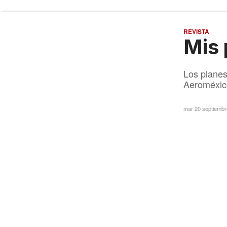
REVISTA
Mis 
Los planes
Aeroméxic
mar 20 septiemb