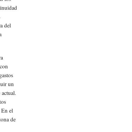
tinuidad
s
a del
a
ra
 con
gastos
uir un
 actual.
tos
. En el
iona de