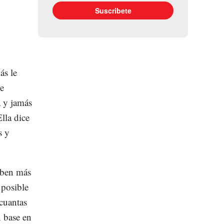
ás le
de
a y jamás
lla dice
s y
iben más
 posible
 cuantas
n base en