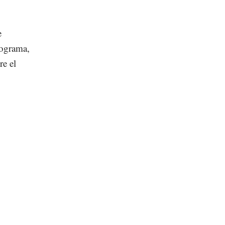
e
rograma,
re el