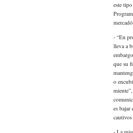
este tip
Programa
mercadól
- “En pr
lleva a b
embargo,
que su f
mantenga
o encubi
miente”,
comunica
es bajar
cautivos
- La mis