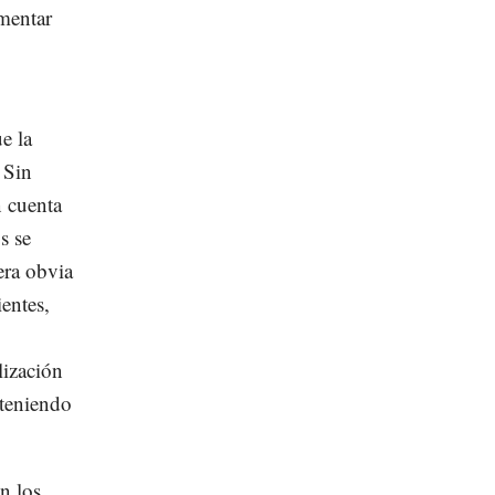
ementar
e la
. Sin
 cuenta
s se
era obvia
entes,
lización
nteniendo
n los