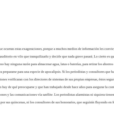
que ocurran estas exageraciones, porque a muchos medios de información les convi
auditorio en vilo que tranquilizarlo y decirle que nada grave pasará. Lo cierto es qu
 no hay ninguna razón para almacenar agua, latas o baterías, para retirar los ahorros 
a prepararse para una especie de apocalipsis. Si los periodistas y consultores que h
nes verificaran con los directores de sistemas de sus propias empresas, éstos segu
no hay de qué preocuparse y que han trabajado desde hace años para asegurar la con
iones y las comunicaciones vía satélite. Los periodistas alarmistas ni siquiera tiene
por sus quincenas, ni los consultores de sus honorarios, que seguirán fluyendo en 