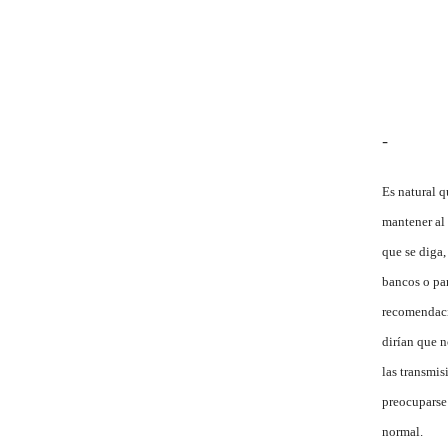
-
Es natural 
mantener al 
que se diga,
bancos o par
recomendacio
dirían que 
las transmis
preocuparse 
normal.