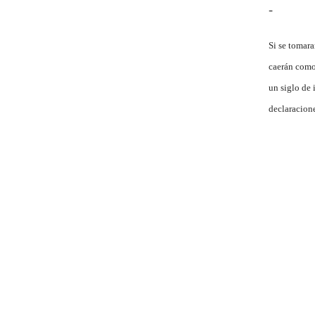
-
Si se tomara
caerán como 
un siglo de 
declaracione