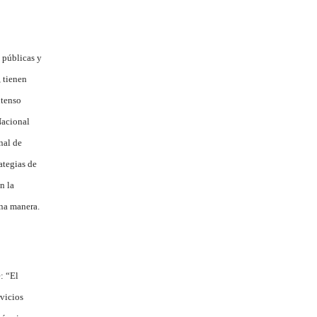
s públicas y
, tienen
ntenso
Nacional
nal de
ategias de
n la
una manera.
: “El
vicios