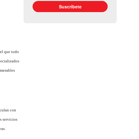
del que todo
pecializados
umerables
eculan con
s servicios
eas.