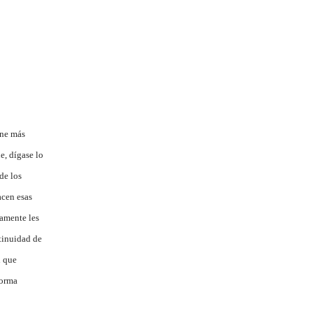
ene más
e, dígase lo
de los
acen esas
ramente les
tinuidad de
n que
forma