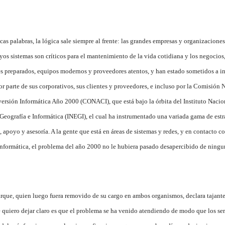
as palabras, la lógica sale siempre al frente: las grandes empresas y organizacione
yos sistemas son críticos para el mantenimiento de la vida cotidiana y los negocios
es preparados, equipos modernos y proveedores atentos, y han estado sometidos a i
or parte de sus corporativos, sus clientes y proveedores, e incluso por la Comisión 
versión Informática Año 2000 (CONACI), que está bajo la órbita del Instituto Nacio
 Geografía e Informática (INEGI), el cual ha instrumentado una variada gama de estr
 apoyo y asesoría. A la gente que está en áreas de sistemas y redes, y en contacto co
informática, el problema del año 2000 no le hubiera pasado desapercibido de ning
arque, quien luego fuera removido de su cargo en ambos organismos, declara tajante
 quiero dejar claro es que el problema se ha venido atendiendo de modo que los ser