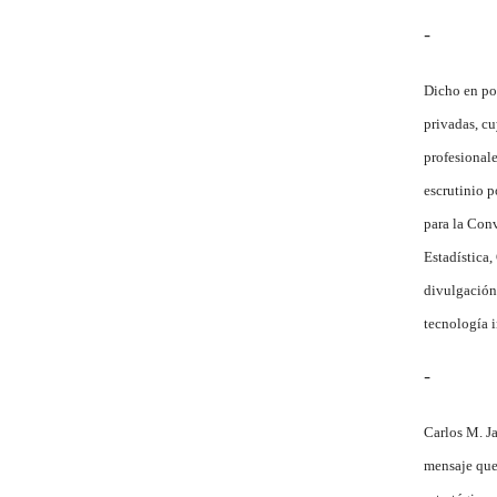
-
Dicho en poc
privadas, cu
profesional
escrutinio p
para la Con
Estadística,
divulgación,
tecnología 
-
Carlos M. J
mensaje que