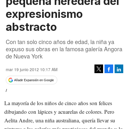
pequeña heredera del
expresionismo
abstracto
Con tan solo cinco años de edad, la niña ya
expuso sus obras en la famosa galería Angora
de Nueva York
mar 19 junio 2012 10:17 AM
Facebook
Linke
Tweet
Añadir Expansión en Google
/
La mayoría de los niños de cinco años son felices
dibujando con lápices y acuarelas de colores. Pero
Aelita Andre, una niña australiana, quería llevar su
pinturas a las galerías más prestigiosas del mundo y lo