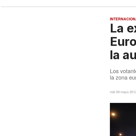
INTERNACION
La e
Euro
la a
Los votant
la zona eu
mié 09 mayo 201