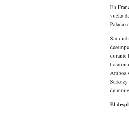
En Franc
vuelta d
Palacio 
Sin duda
desempeñ
durante 
trataron
Ambos se
Sarkozy 
de inmig
El desp