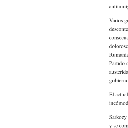
antiinmi
Varios g
desconte
consecue
doloroso
Rumania e
Partido 
austerid
gobierno
El actua
incómoda
Sarkozy 
y se com