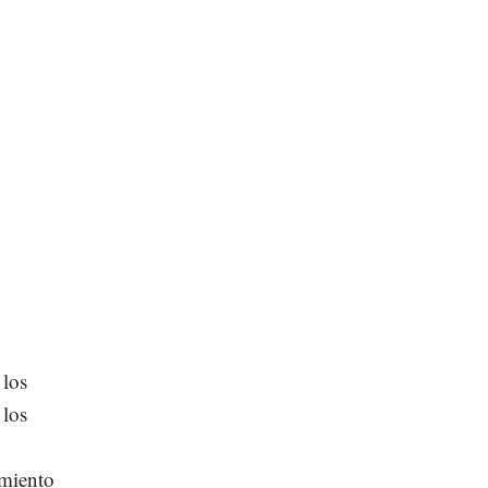
 los
 los
imiento