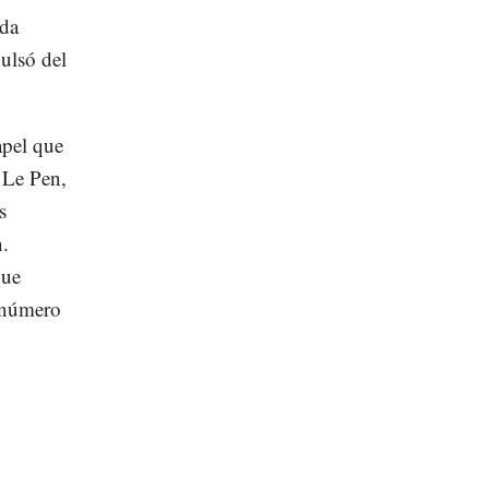
nda
ulsó del
apel que
 Le Pen,
s
n.
que
l número