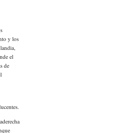
us
nto y los
landia,
onde el
as de
l
ducentes.
raderecha
unque