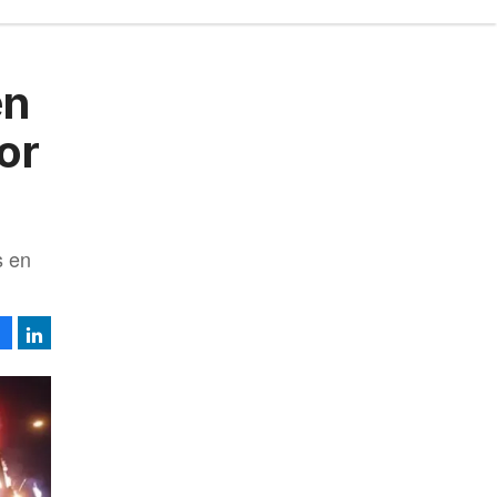
en
or
s en
Facebook
LinkedIn