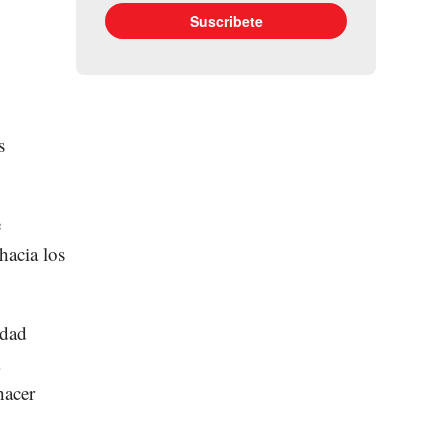
s
e
hacia los
idad
hacer