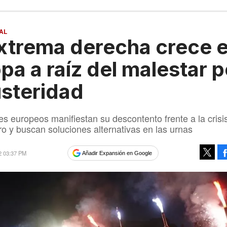
AL
xtrema derecha crece 
pa a raíz del malestar p
usteridad
es europeos manifiestan su descontento frente a la crisi
ro y buscan soluciones alternativas en las urnas
2 03:37 PM
Añadir Expansión en Google
Tweet