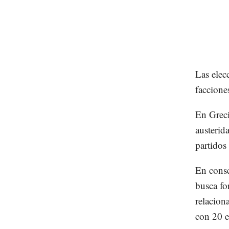
Las elec
facciones
En Greci
austerid
partidos
En conse
busca fo
relacion
con 20 e