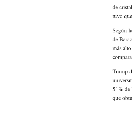
de crista
tuvo que
Según la
de Barac
más alto
compara
Trump de
universi
51% de l
que obtu