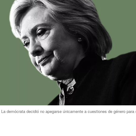
La demócrata decidió no apegarse únicamente a cuestiones de género para