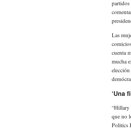
partidos
comentar
presidenc
Las muje
comicios
cuenta m
mucha em
elección
demócra
‘Una f
“Hillary
que no l
Politics 