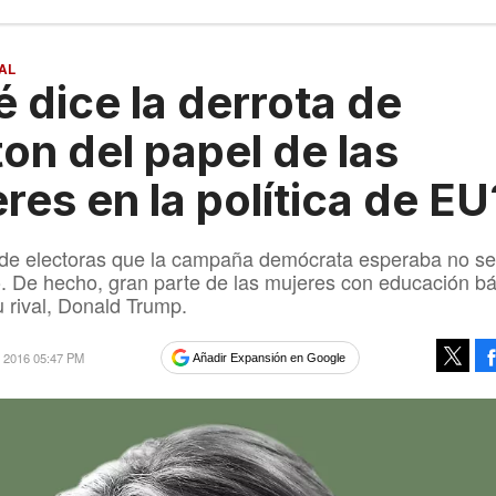
AL
 dice la derrota de
ton del papel de las
res en la política de EU
 de electoras que la campaña demócrata esperaba no se
ó. De hecho, gran parte de las mujeres con educación b
u rival, Donald Trump.
e 2016 05:47 PM
Añadir Expansión en Google
Tweet