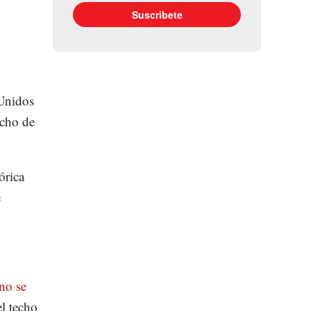
 Unidos
echo de
órica
e
no se
el techo