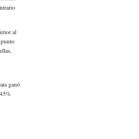
ntrario
rior al
n punto
llas,
rata ganó
a 45%