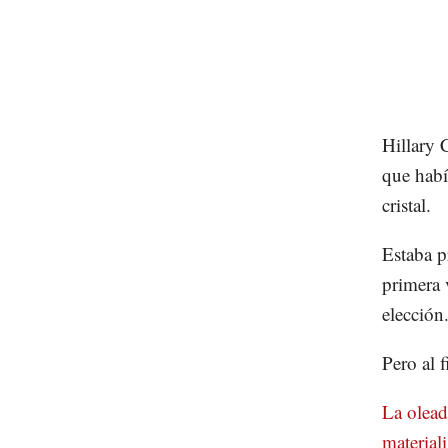
Hillary 
que habí
cristal.
Estaba p
primera 
elección
Pero al f
La olead
material