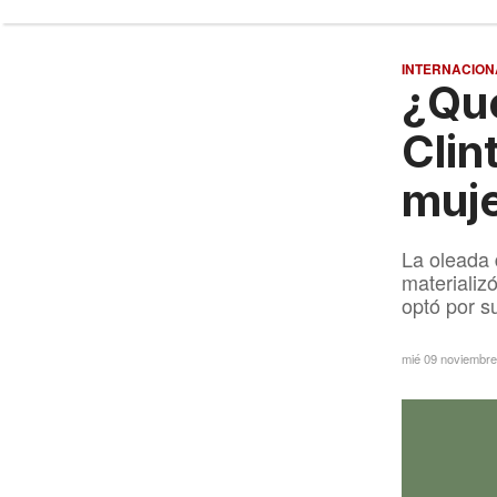
INTERNACION
¿Qué
Clin
muje
La oleada
materializ
optó por s
mié 09 noviembr