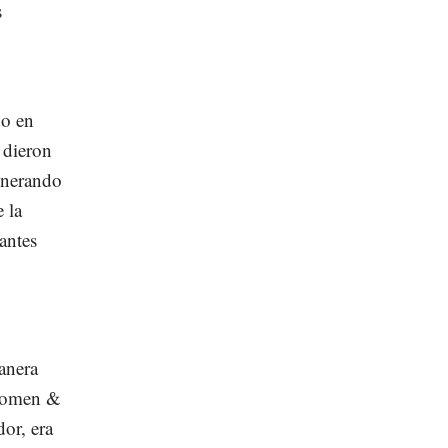
s
do en
 dieron
enerando
 la
antes
anera
 Women &
dor, era