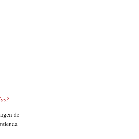
dos?
argen de
ontienda
s