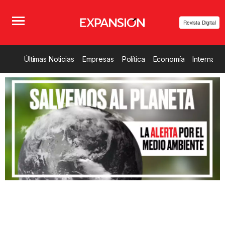
Revista Digital
Últimas Noticias
Empresas
Política
Economía
Internacio