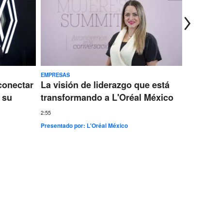
EMPRESAS
TECNOLOG
conectar
La visión de liderazgo que está
Ericss
 su
transformando a L'Oréal México
conect
más gr
2:55
Presentado por:
L'Oréal México
7:35
Presentad