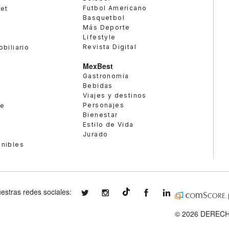
Futbol Americano
met
Basquetbol
Más Deporte
Lifestyle
Revista Digital
obiliario
MexBest
Gastronomía
Bebidas
Viajes y destinos
Personajes
te
Bienestar
Estilo de Vida
Jurado
enibles
estras redes sociales:
expansionmx
expansionmx
ExpansionMex
expansion
@expansion.mx
© 2026 DERECH