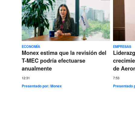
ECONOMÍA
EMPRESAS
Monex estima que la revisión del
Lideraz
T-MEC podría efectuarse
crecimie
anualmente
de Aero
12:31
7:53
Presentado por:
Monex
Presentado 