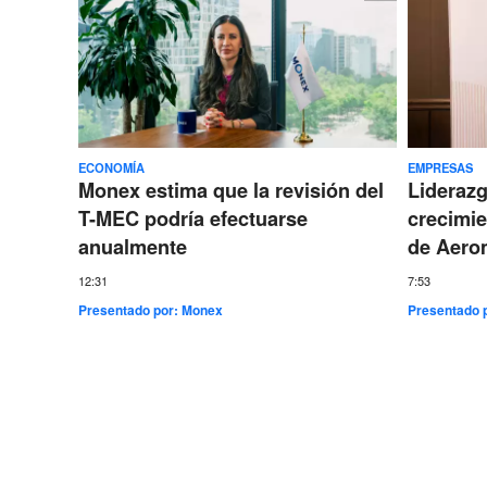
ECONOMÍA
EMPRESAS
Monex estima que la revisión del
Lideraz
T-MEC podría efectuarse
crecimie
anualmente
de Aero
12:31
7:53
Presentado por:
Monex
Presentado 