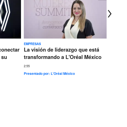
EMPRESAS
TECNOLOG
conectar
La visión de liderazgo que está
Ericss
 su
transformando a L'Oréal México
conect
más gr
2:55
Presentado por:
L'Oréal México
7:35
Presentad