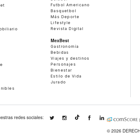
Futbol Americano
met
Basquetbol
Más Deporte
Lifestyle
Revista Digital
obiliario
MexBest
Gastronomía
Bebidas
Viajes y destinos
Personajes
te
Bienestar
Estilo de Vida
Jurado
enibles
estras redes sociales:
expansionmx
expansionmx
ExpansionMex
expansion
@expansion.mx
© 2026 DERECH