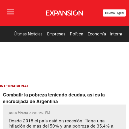
Revista Digital
Últimas Noticias
Empresas
Política
Economía
Internacio
INTERNACIONAL
Combatir la pobreza teniendo deudas, así es la
encrucijada de Argentina
jue 20 febrero 2020 01:59 PM
Desde 2018 el país está en recesión. Tiene una
inflación de más del 50% y una pobreza de 35.4% al