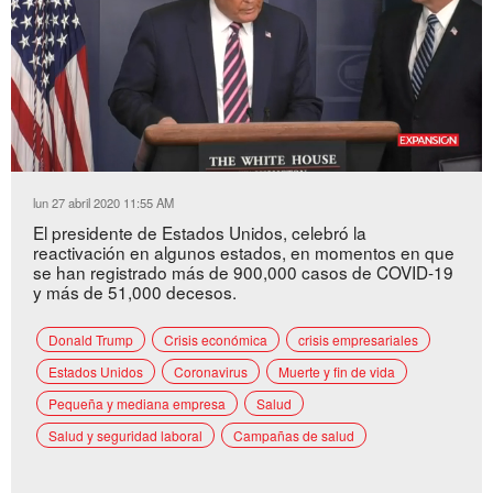
Loaded
:
Unmute
52.47%
lun 27 abril 2020 11:55 AM
El presidente de Estados Unidos, celebró la
reactivación en algunos estados, en momentos en que
se han registrado más de 900,000 casos de COVID-19
y más de 51,000 decesos.
Donald Trump
Crisis económica
crisis empresariales
Estados Unidos
Coronavirus
Muerte y fin de vida
Pequeña y mediana empresa
Salud
Salud y seguridad laboral
Campañas de salud