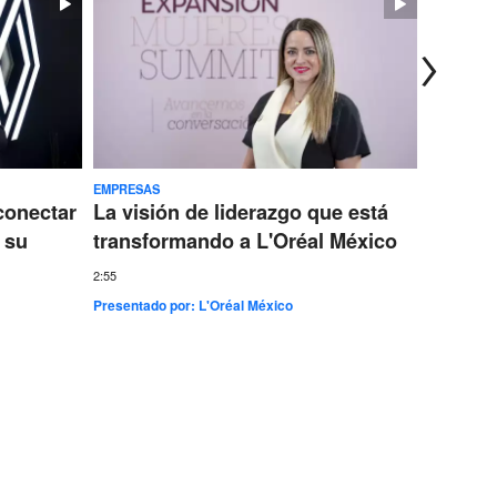
EMPRESAS
TECNOLOG
conectar
La visión de liderazgo que está
Ericss
 su
transformando a L'Oréal México
conect
más gr
2:55
Presentado por:
L'Oréal México
7:35
Presentad