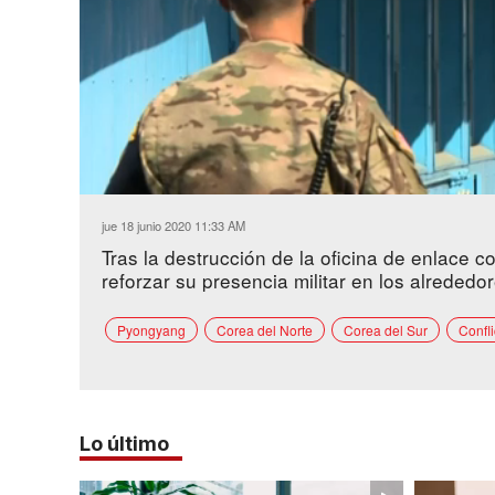
Loaded
:
Unmute
53.84%
jue 18 junio 2020 11:33 AM
Tras la destrucción de la oficina de enlace 
reforzar su presencia militar en los alreded
Pyongyang
Corea del Norte
Corea del Sur
Confli
Lo último