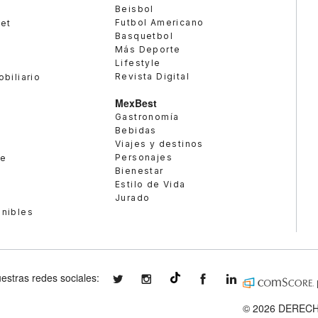
Beisbol
Futbol Americano
met
Basquetbol
Más Deporte
Lifestyle
Revista Digital
obiliario
MexBest
Gastronomía
Bebidas
Viajes y destinos
Personajes
te
Bienestar
Estilo de Vida
Jurado
enibles
estras redes sociales:
expansionmx
expansionmx
ExpansionMex
expansion
@expansion.mx
© 2026 DERECH