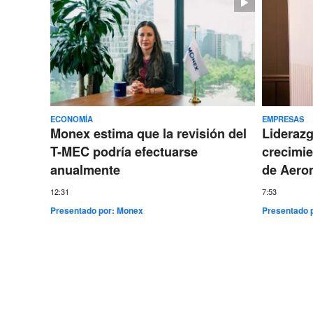
ECONOMÍA
EMPRESAS
Monex estima que la revisión del
Lideraz
T-MEC podría efectuarse
crecimie
anualmente
de Aero
12:31
7:53
Presentado por:
Monex
Presentado 