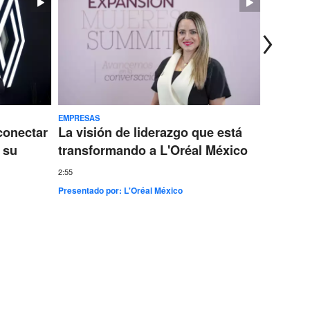
EMPRESAS
TECNOLOG
conectar
La visión de liderazgo que está
Ericss
 su
transformando a L'Oréal México
conect
más gr
2:55
Presentado por:
L'Oréal México
7:35
Presentad