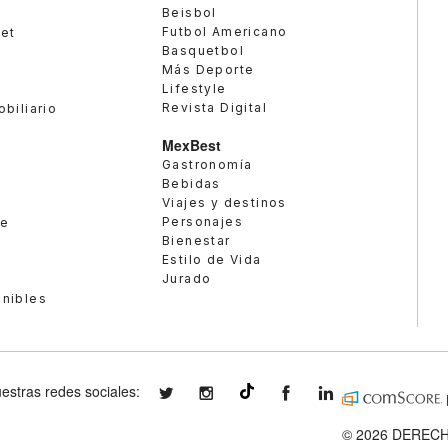
Beisbol
Futbol Americano
met
Basquetbol
Más Deporte
Lifestyle
Revista Digital
obiliario
MexBest
Gastronomía
Bebidas
Viajes y destinos
Personajes
te
Bienestar
Estilo de Vida
Jurado
enibles
estras redes sociales:
expansionmx
expansionmx
ExpansionMex
expansion
@expansion.mx
© 2026 DERECH