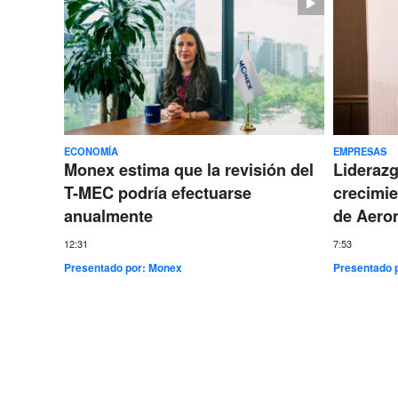
ECONOMÍA
EMPRESAS
Monex estima que la revisión del
Lideraz
T-MEC podría efectuarse
crecimie
anualmente
de Aero
12:31
7:53
Presentado por:
Monex
Presentado 