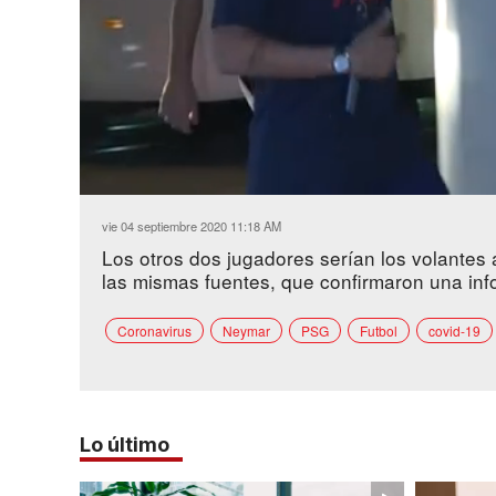
Loaded
:
Unmute
62.54%
vie 04 septiembre 2020 11:18 AM
Los otros dos jugadores serían los volantes
las mismas fuentes, que confirmaron una inf
Coronavirus
Neymar
PSG
Futbol
covid-19
Lo último