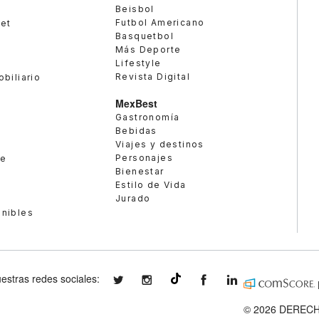
Beisbol
Futbol Americano
met
Basquetbol
Más Deporte
Lifestyle
Revista Digital
obiliario
MexBest
Gastronomía
Bebidas
Viajes y destinos
Personajes
te
Bienestar
Estilo de Vida
Jurado
enibles
estras redes sociales:
expansionmx
expansionmx
ExpansionMex
expansion
@expansion.mx
© 2026 DERECH