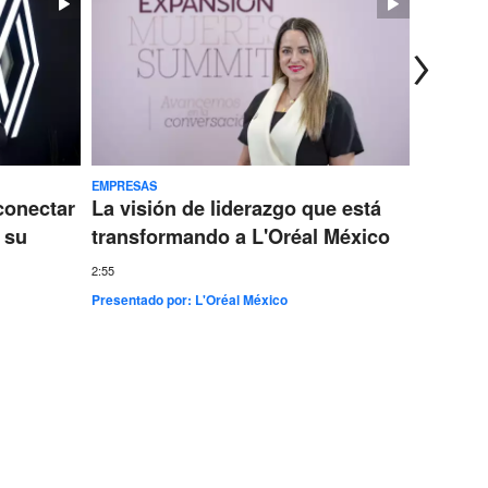
EMPRESAS
TECNOLOG
conectar
La visión de liderazgo que está
Ericss
 su
transformando a L'Oréal México
conect
más gr
2:55
Presentado por:
L'Oréal México
7:35
Presentad