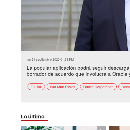
Loaded
:
Unmute
66.89%
lun 21 septiembre 2020 01:31 PM
La popular aplicación podrá seguir descargá
borrador de acuerdo que involucra a Oracle 
Tik Tok
Wal-Mart Stores
Oracle Corporation
Dona
Lo último