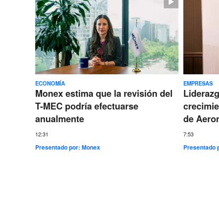
ECONOMÍA
EMPRESAS
Monex estima que la revisión del
Lideraz
T-MEC podría efectuarse
crecimie
anualmente
de Aero
12:31
7:53
Presentado por:
Monex
Presentado 