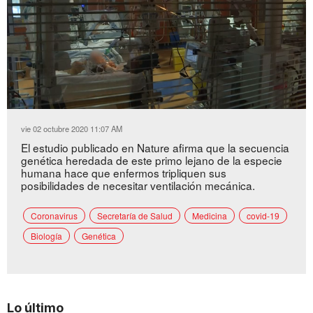
Loaded
:
Unmute
46.57%
vie 02 octubre 2020 11:07 AM
El estudio publicado en Nature afirma que la secuencia
genética heredada de este primo lejano de la especie
humana hace que enfermos tripliquen sus
posibilidades de necesitar ventilación mecánica.
Coronavirus
Secretaría de Salud
Medicina
covid-19
Biología
Genética
Lo último