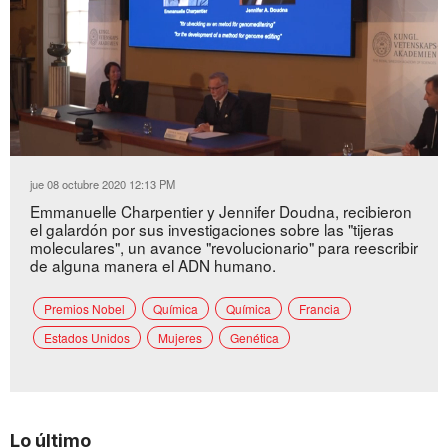
Loaded
:
Unmute
44.31%
jue 08 octubre 2020 12:13 PM
Emmanuelle Charpentier y Jennifer Doudna, recibieron
el galardón por sus investigaciones sobre las "tijeras
moleculares", un avance "revolucionario" para reescribir
de alguna manera el ADN humano.
Premios Nobel
Química
Química
Francia
Estados Unidos
Mujeres
Genética
Lo último