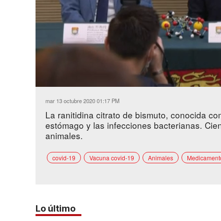
Loaded
:
Unmute
61.80%
mar 13 octubre 2020 01:17 PM
La ranitidina citrato de bismuto, conocida co
estómago y las infecciones bacterianas. Cie
animales.
covid-19
Vacuna covid-19
Animales
Medicament
Lo último