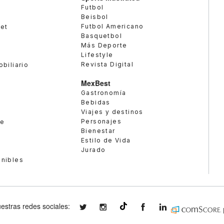
Futbol
Beisbol
Futbol Americano
met
Basquetbol
Más Deporte
Lifestyle
Revista Digital
obiliario
MexBest
Gastronomía
Bebidas
Viajes y destinos
Personajes
te
Bienestar
Estilo de Vida
Jurado
enibles
estras redes sociales:
expansionmx
expansionmx
ExpansionMex
expansion