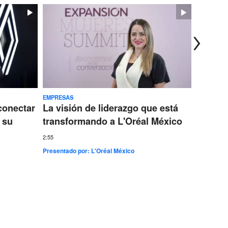
EMPRESAS
TECNOLOG
conectar
La visión de liderazgo que está
Ericss
 su
transformando a L'Oréal México
conect
más gr
2:55
Presentado por:
L'Oréal México
7:35
Presentad