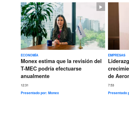
ECONOMÍA
EMPRESAS
Monex estima que la revisión del
Lideraz
T-MEC podría efectuarse
crecimie
anualmente
de Aero
12:31
7:53
Presentado por:
Monex
Presentado 