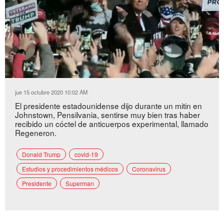
Loaded
:
Unmute
52.11%
jue 15 octubre 2020 10:02 AM
El presidente estadounidense dijo durante un mitin en
Johnstown, Pensilvania, sentirse muy bien tras haber
recibido un cóctel de anticuerpos experimental, llamado
Regeneron.
Donald Trump
covid-19
Estudios y procedimientos médicos
Coronavirus
Presidente
Superman