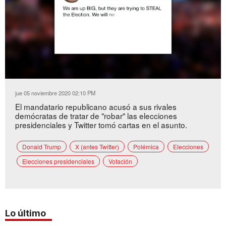
Loaded
:
Unmute
43.58%
jue 05 noviembre 2020 02:10 PM
El mandatario republicano acusó a sus rivales
demócratas de tratar de "robar" las elecciones
presidenciales y Twitter tomó cartas en el asunto.
Donald Trump
X (antes Twitter)
Polémica
Elecciones
Elecciones presidenciales
Votación
Lo último