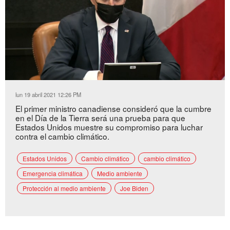
Loaded
:
Unmute
22.82%
lun 19 abril 2021 12:26 PM
El primer ministro canadiense consideró que la cumbre
en el Día de la Tierra será una prueba para que
Estados Unidos muestre su compromiso para luchar
contra el cambio climático.
Estados Unidos
Cambio climático
cambio climático
Emergencia climática
Medio ambiente
Protección al medio ambiente
Joe Biden