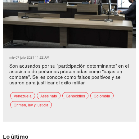
Loaded
:
Unmute
37.59%
mié 07 julio 2021 11:22 AM
Son acusados por su "participación determinante" en el
asesinato de personas presentadas como "bajas en
combate”. Se les conoce como falsos positivos y se
usaron para justificar el éxito militar.
Venezuela
Asesinato
Genocidios
Colombia
Crimen, ley y justicia
Lo último