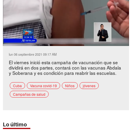
Loaded
:
Unmute
34.82%
lun 06 septiembre 2021 09:17 AM
El viernes inició esta campaña de vacunación que se
dividirá en dos partes, contará con las vacunas Abdala
y Soberana y es condición para reabrir las escuelas.
Cuba
Vacuna covid-19
Niños
jóvenes
Campañas de salud
Lo último