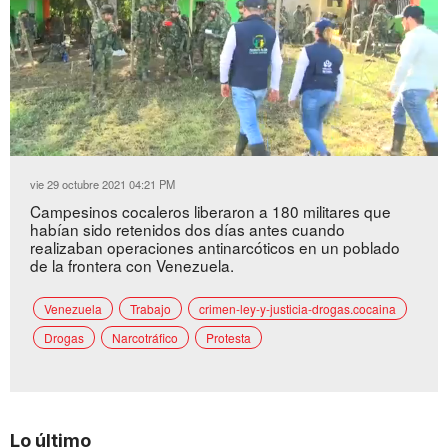
Loaded
:
Unmute
32.13%
vie 29 octubre 2021 04:21 PM
Campesinos cocaleros liberaron a 180 militares que
habían sido retenidos dos días antes cuando
realizaban operaciones antinarcóticos en un poblado
de la frontera con Venezuela.
Venezuela
Trabajo
crimen-ley-y-justicia-drogas.cocaina
Drogas
Narcotráfico
Protesta
Lo último