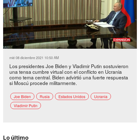
Loaded
:
Unmute
33.74%
mié 08 diciembre 2021 10:50 AM
Los presidentes Joe Biden y Vladimir Putin sostuvieron
una tensa cumbre virtual con el conflicto en Ucrania
como tema central. Biden advirtió una fuerte respuesta
si Moscú procede militarmente.
Joe Biden
Rusia
Estados Unidos
Ucrania
Vladimir Putin
Lo último