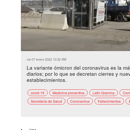
Loaded
:
Unmute
24.48%
vie 07 enero 2022 10:32 AM
La variante ómicron del coronavirus es la má
diarios; por lo que se decretan cierres y nue
establecimientos.
covid-19
Medicina preventiva
Latin Grammy
Comi
Secretaría de Salud
Coronavirus
Fallecimientos