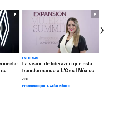
EMPRESAS
TECNOLOG
conectar
La visión de liderazgo que está
Ericss
 su
transformando a L'Oréal México
conect
más gr
2:55
Presentado por:
L'Oréal México
7:35
Presentad