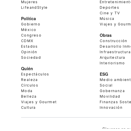
Mujeres
Entretenimient
LifeandStyle
Deportes
Cine y TV
Política
Música
Gobierno
Viajes y Gour
México
Obras
Congreso
CDMX
Construcción
Estados
Desarrollo Inm
Opinión
Infraestructura
Sociedad
Arquitectura
Interiorismo
Quién
ESG
Espectáculos
Realeza
Medio ambien
Círculos
Social
Moda
Gobernanza
Belleza
Movilidad
Viajes y Gourmet
Finanzas Sost
Cultura
Innovación
Síguenos en nu