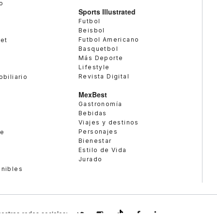
o
Sports Illustrated
Futbol
Beisbol
Futbol Americano
met
Basquetbol
Más Deporte
Lifestyle
Revista Digital
obiliario
MexBest
Gastronomía
Bebidas
Viajes y destinos
Personajes
te
Bienestar
Estilo de Vida
Jurado
enibles
estras redes sociales:
expansionmx
expansionmx
ExpansionMex
expansion