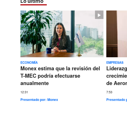
Lo último
ECONOMÍA
EMPRESAS
Monex estima que la revisión del
Lideraz
T-MEC podría efectuarse
crecimie
anualmente
de Aero
12:31
7:53
Presentado por:
Monex
Presentado 