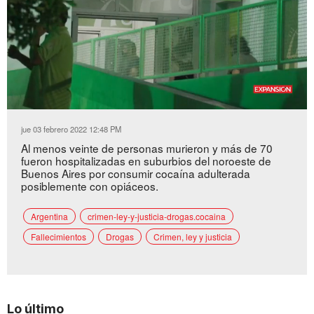
Loaded
:
Unmute
33.35%
jue 03 febrero 2022 12:48 PM
Al menos veinte de personas murieron y más de 70
fueron hospitalizadas en suburbios del noroeste de
Buenos Aires por consumir cocaína adulterada
posiblemente con opiáceos.
Argentina
crimen-ley-y-justicia-drogas.cocaina
Fallecimientos
Drogas
Crimen, ley y justicia
Lo último