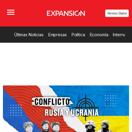
Revista Digital
Últimas Noticias
Empresas
Política
Economía
Internacio