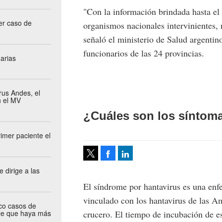
"Con la información brindada hasta el
mer caso de
organismos nacionales intervinientes, 
señaló el ministerio de Salud argenti
funcionarios de las 24 provincias.
arias
us Andes, el
n el MV
¿Cuáles son los síntoma
imer paciente el
Facebook
LinkedIn
Tweet
e dirige a las
El síndrome por hantavirus es una enf
vinculado con los hantavirus de las A
co casos de
crucero. El tiempo de incubación de es
ble que haya más