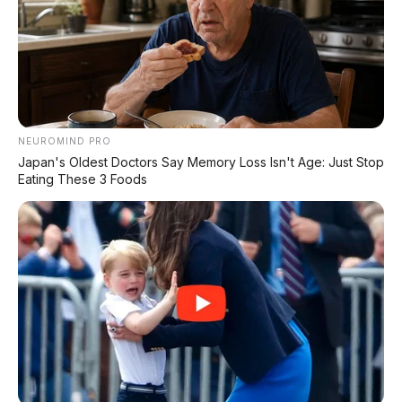
Mujeres
Actualidad
Liderazgo
Opinión
Especiales
Sports Illustrated
Futbol
Beisbol
Futbol Americano
Basquetbol
Más Deporte
Lifestyle
Revista Digital
MexBest
Gastronomía
Bebidas
Viajes y destinos
Personajes
Bienestar
Estilo de Vida