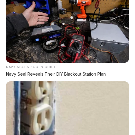
Federación, que es posible cotejar en su
edición
electrónica
, sostiene que "las relaciones que entablan
las parejas del mismo sexo pueden adecuarse
perfectamente a los fundamentos actuales de la
institución matrimonial y más ampliamente a los de la
familia".
"Para todos los efectos relevantes, las parejas
homosexuales se encuentran en una situación
equivalente a las parejas heterosexuales, de tal manera
que es totalmente injustificada su exclusión del
matrimonio", señala la versión de la SCJN.
Esta jurisprudencia no obliga a los estados de la
Federación a modificar sus códigos civiles para que se
adapten a ella, pero sí permitirá a las parejas