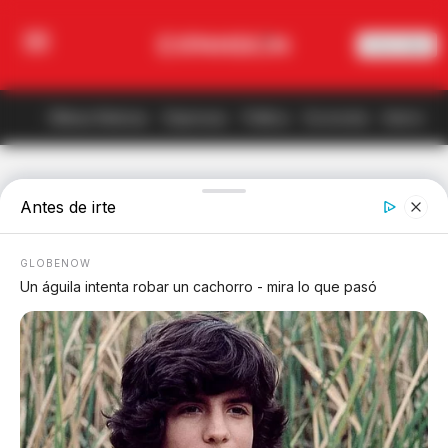
Revista Digital
Últimas Noticias
Empresas
Política
Economía
Internacio
Los obispos rechazan
fallo de la SCJN que