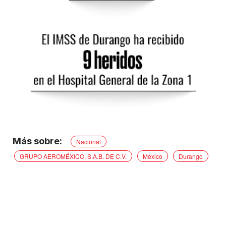
Nacional
GRUPO AEROMÉXICO, S.A.B. DE C.V.
México
Durango