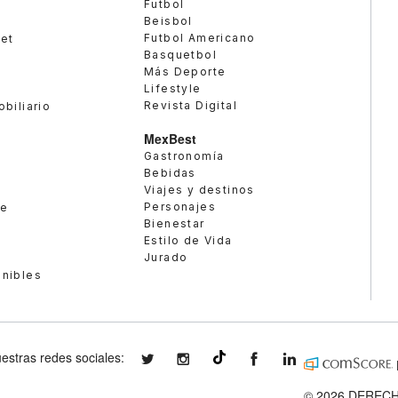
Futbol
Beisbol
Futbol Americano
met
Basquetbol
Más Deporte
Lifestyle
Revista Digital
obiliario
MexBest
Gastronomía
Bebidas
Viajes y destinos
Personajes
te
Bienestar
Estilo de Vida
Jurado
enibles
estras redes sociales:
expansionmx
expansionmx
ExpansionMex
expansion
@expansion.mx
© 2026 DERECH