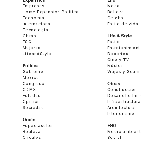
Empresas
Moda
Home Expansión Politica
Belleza
Economía
Celebs
Internacional
Estilo de vida
Tecnología
Life & Style
Obras
ESG
Estilo
Mujeres
Entretenimient
LifeandStyle
Deportes
Cine y TV
Política
Música
Gobierno
Viajes y Gour
México
Obras
Congreso
CDMX
Construcción
Estados
Desarrollo Inm
Opinión
Infraestructura
Sociedad
Arquitectura
Interiorismo
Quién
ESG
Espectáculos
Realeza
Medio ambien
Círculos
Social