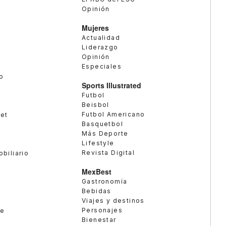
Opinión
Mujeres
Actualidad
Liderazgo
Opinión
Especiales
o
Sports Illustrated
Futbol
Beisbol
Futbol Americano
met
Basquetbol
Más Deporte
Lifestyle
Revista Digital
obiliario
MexBest
Gastronomía
Bebidas
Viajes y destinos
Personajes
te
Bienestar