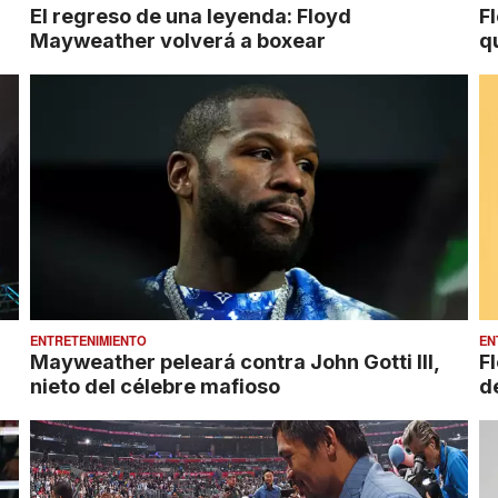
El regreso de una leyenda: Floyd
F
Mayweather volverá a boxear
q
ENTRETENIMIENTO
EN
Mayweather peleará contra John Gotti III,
F
nieto del célebre mafioso
d