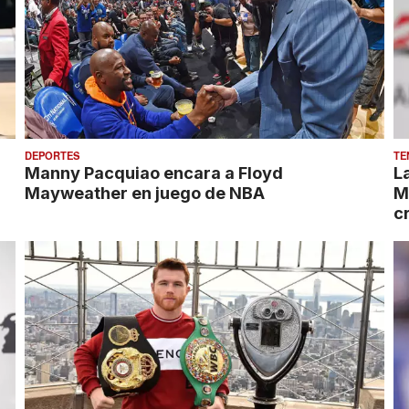
DEPORTES
TE
Manny Pacquiao encara a Floyd
L
Mayweather en juego de NBA
M
c