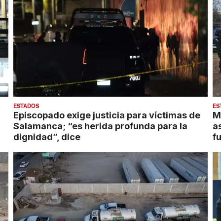
ESTADOS
ES
Episcopado exige justicia para víctimas de
M
Salamanca; “es herida profunda para la
a
dignidad”, dice
fu