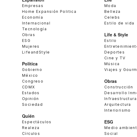
Empresas
Moda
Home Expansión Politica
Belleza
Economía
Celebs
Internacional
Estilo de vida
Tecnología
Life & Style
Obras
ESG
Estilo
Mujeres
Entretenimient
LifeandStyle
Deportes
Cine y TV
Política
Música
Gobierno
Viajes y Gour
México
Obras
Congreso
CDMX
Construcción
Estados
Desarrollo Inm
Opinión
Infraestructura
Sociedad
Arquitectura
Interiorismo
Quién
ESG
Espectáculos
Realeza
Medio ambien
Círculos
Social