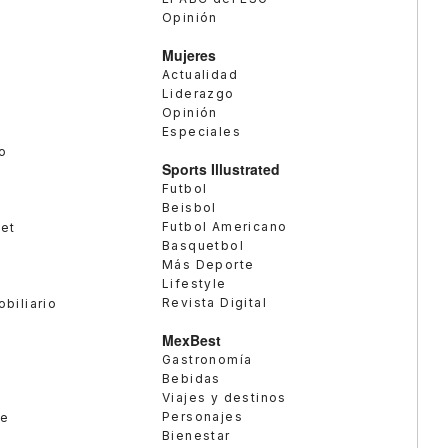
Opinión
Mujeres
Actualidad
Liderazgo
Opinión
Especiales
o
Sports Illustrated
Futbol
Beisbol
Futbol Americano
met
Basquetbol
Más Deporte
Lifestyle
Revista Digital
obiliario
MexBest
Gastronomía
Bebidas
Viajes y destinos
Personajes
te
Bienestar