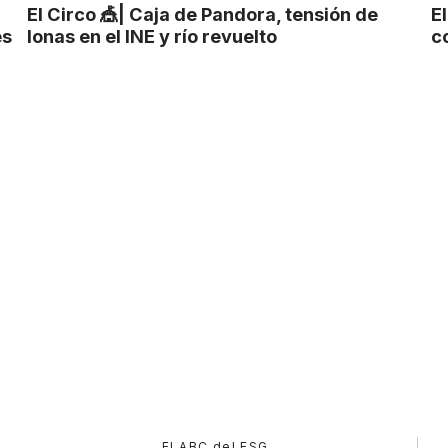
El Circo 🎪| Caja de Pandora, tensión de
E
es
lonas en el INE y río revuelto
co
El ABC del ESG