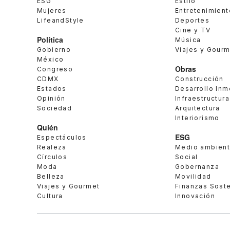
ESG
Estilo
Mujeres
Entretenimient
LifeandStyle
Deportes
Cine y TV
Política
Música
Gobierno
Viajes y Gour
México
Obras
Congreso
CDMX
Construcción
Estados
Desarrollo Inm
Opinión
Infraestructura
Sociedad
Arquitectura
Interiorismo
Quién
ESG
Espectáculos
Realeza
Medio ambien
Círculos
Social
Moda
Gobernanza
Belleza
Movilidad
Viajes y Gourmet
Finanzas Sost
Cultura
Innovación