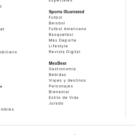
Especiales
o
Sports Illustrated
Futbol
Beisbol
Futbol Americano
met
Basquetbol
Más Deporte
Lifestyle
Revista Digital
obiliario
MexBest
Gastronomía
Bebidas
Viajes y destinos
Personajes
te
Bienestar
Estilo de Vida
Jurado
enibles