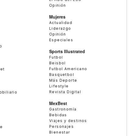
Opinión
Mujeres
Actualidad
Liderazgo
Opinión
Especiales
o
Sports Illustrated
Futbol
Beisbol
Futbol Americano
met
Basquetbol
Más Deporte
Lifestyle
Revista Digital
obiliario
MexBest
Gastronomía
Bebidas
Viajes y destinos
Personajes
te
Bienestar