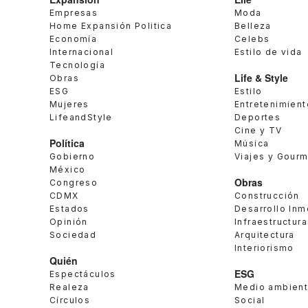
Empresas
Moda
Home Expansión Politica
Belleza
Economía
Celebs
Internacional
Estilo de vida
Tecnología
Life & Style
Obras
ESG
Estilo
Mujeres
Entretenimient
LifeandStyle
Deportes
Cine y TV
Política
Música
Gobierno
Viajes y Gour
México
Obras
Congreso
CDMX
Construcción
Estados
Desarrollo Inm
Opinión
Infraestructura
Sociedad
Arquitectura
Interiorismo
Quién
ESG
Espectáculos
Realeza
Medio ambien
Círculos
Social