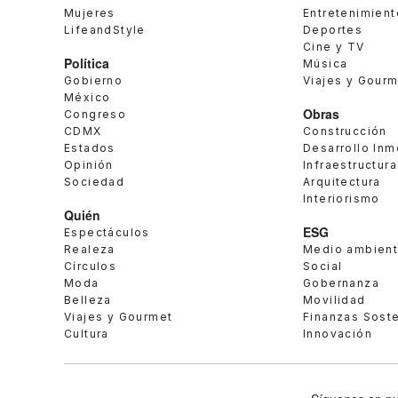
Mujeres
Entretenimient
LifeandStyle
Deportes
Cine y TV
Política
Música
Gobierno
Viajes y Gour
México
Obras
Congreso
CDMX
Construcción
Estados
Desarrollo Inm
Opinión
Infraestructura
Sociedad
Arquitectura
Interiorismo
Quién
ESG
Espectáculos
Realeza
Medio ambien
Círculos
Social
Moda
Gobernanza
Belleza
Movilidad
Viajes y Gourmet
Finanzas Sost
Cultura
Innovación