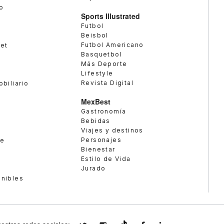
o
Sports Illustrated
Futbol
Beisbol
Futbol Americano
met
Basquetbol
Más Deporte
Lifestyle
Revista Digital
obiliario
MexBest
Gastronomía
Bebidas
Viajes y destinos
Personajes
te
Bienestar
Estilo de Vida
Jurado
enibles